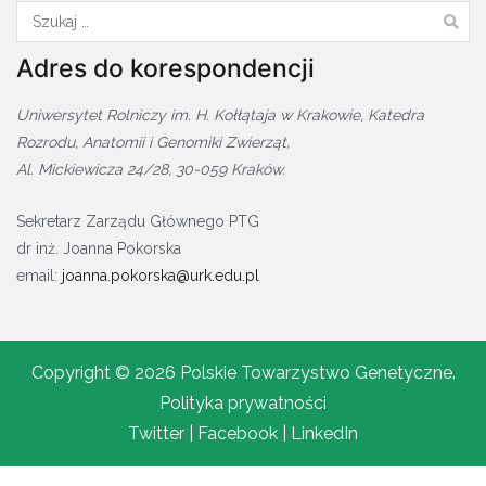
Szukaj:
Adres do korespondencji
Uniwersytet Rolniczy im. H. Kołłątaja w Krakowie, Katedra
Rozrodu, Anatomii i Genomiki Zwierząt,
Al. Mickiewicza 24/28, 30-059 Kraków.
Sekretarz Zarządu Głównego PTG
dr inż. Joanna Pokorska
email:
joanna.pokorska@urk.edu.pl
Copyright © 2026 Polskie Towarzystwo Genetyczne.
Polityka prywatności
Twitter
| Facebook |
LinkedIn