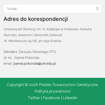
Szukaj:
Adres do korespondencji
Uniwersytet Rolniczy im. H. Kołłątaja w Krakowie, Katedra
Rozrodu, Anatomii i Genomiki Zwierząt,
Al. Mickiewicza 24/28, 30-059 Kraków.
Sekretarz Zarządu Głównego PTG
dr inż. Joanna Pokorska
email:
joanna.pokorska@urk.edu.pl
Copyright © 2026 Polskie Towarzystwo Genetyczne.
Polityka prywatności
Twitter
| Facebook |
LinkedIn