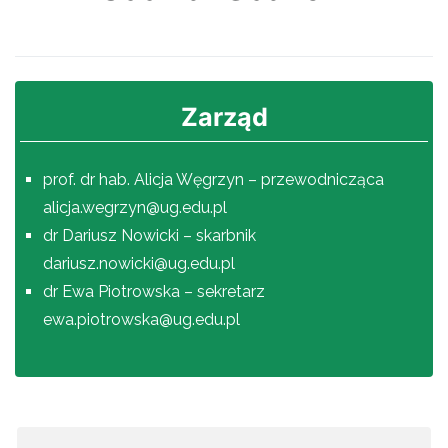
Zarząd
prof. dr hab. Alicja Węgrzyn – przewodnicząca
alicja.wegrzyn@ug.edu.pl
dr Dariusz Nowicki – skarbnik
dariusz.nowicki@ug.edu.pl
dr Ewa Piotrowska – sekretarz
ewa.piotrowska@ug.edu.pl