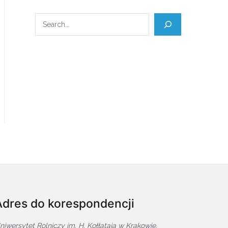
Szukaj
Adres do korespondencji
niwersytet Rolniczy im. H. Kołłątaja w Krakowie,