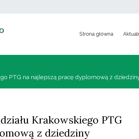
Strona główna
Aktual
Polskie Towarzystwo Genetyczne
iego PTG na najlepszą pracę dyplomową z dziedzin
ddziału Krakowskiego PTG
lomową z dziedziny