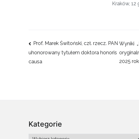
Kraków, 12 
Nawigacja
Prof. Marek Świtoński, czł. rzecz. PAN
Wyniki „
wpisu
oryginal
uhonorowany tytułem doktora honoris
2025 ro
causa
Kategorie
Kategorie