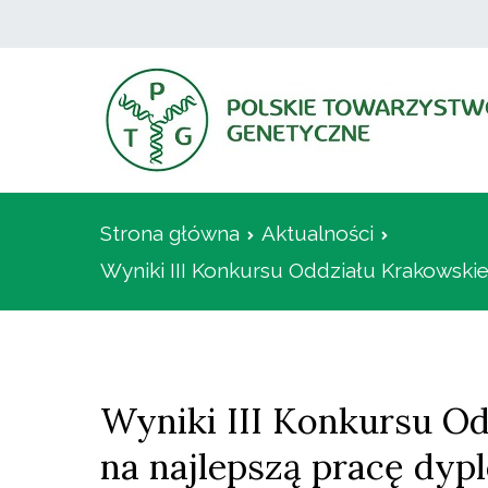
Przejdź
do
treści
Strona główna
Aktualności
Wyniki III Konkursu Oddziału Krakowsk
Wyniki III Konkursu O
na najlepszą pracę dyp