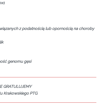
ox1
 związanych z podatnością lub opornością na choroby
ik
lność genomu gęsi
IE GRATULUJEMY
łu Krakowskiego PTG