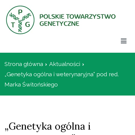
Przejdź
do
treści
Polskie Towarzystwo Genetyczne
Strona główna
Aktualności
„Genetyka ogólna i weterynaryjna” pod red.
Marka Świtońskiego
„Genetyka ogólna i