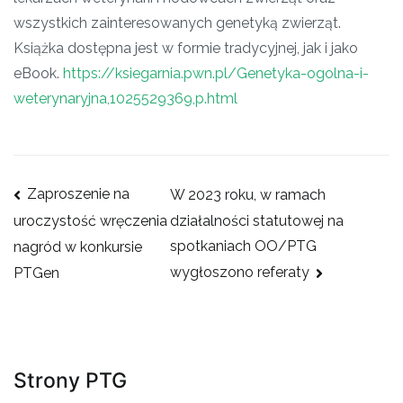
wszystkich zainteresowanych genetyką zwierząt.
Książka dostępna jest w formie tradycyjnej, jak i jako
eBook.
https://ksiegarnia.pwn.pl/Genetyka-ogolna-i-
weterynaryjna,1025529369,p.html
Nawigacja
Zaproszenie na
W 2023 roku, w ramach
wpisu
działalności statutowej na
uroczystość wręczenia
spotkaniach OO/PTG
nagród w konkursie
wygłoszono referaty
PTGen
Strony PTG