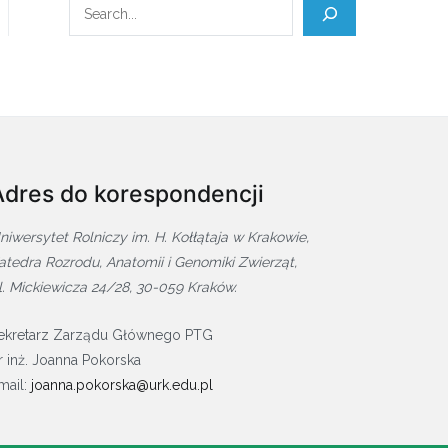
Szukaj
Adres do korespondencji
niwersytet Rolniczy im. H. Kołłątaja w Krakowie,
atedra Rozrodu, Anatomii i Genomiki Zwierząt,
l. Mickiewicza 24/28, 30-059 Kraków.
ekretarz Zarządu Głównego PTG
r inż. Joanna Pokorska
mail:
joanna.pokorska@urk.edu.pl