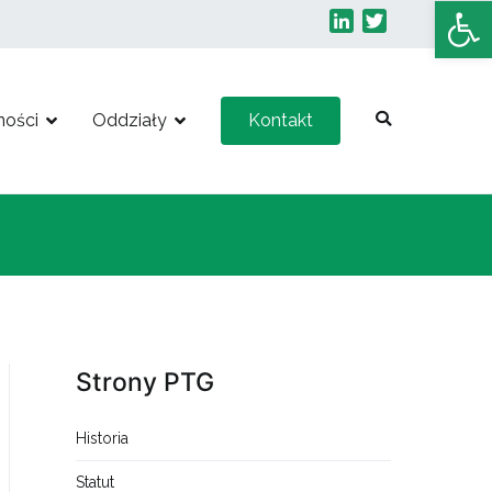
Otwórz 
LinkedIn
Twitter
ności
Oddziały
Kontakt
Strony PTG
Historia
Statut