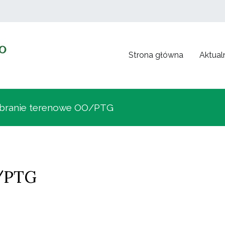
Strona główna
Aktual
Polskie Towarzystwo Genetyczne
branie terenowe OO/PTG
O/PTG