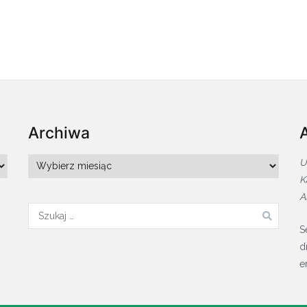
Archiwa
Archiwa
U
K
A
Szukaj:
S
d
e